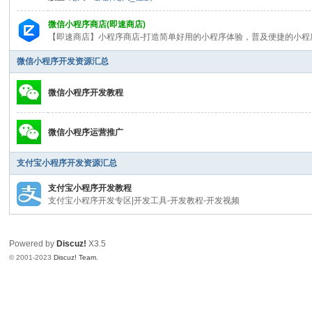
教
微信小程序商店(即速商店)
程
【即速商店】小程序商店-打造简单好用的小程序体验，普及便捷的小程序
|
微信小程序开发资源汇总
文
档
微信小程序开发教程
|
微信小程序运营推广
资
源
支付宝小程序开发资源汇总
汇
支付宝小程序开发教程
总
支付宝小程序开发专区|开发工具-开发教程-开发视频
_
即
Powered by
Discuz!
X3.5
速
© 2001-2023
Discuz! Team
.
论
坛