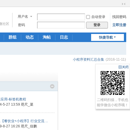
切
换
用户名
自动登录
找回密码
到
微社区
窄
密码
立即注册
登录
版
群组
动态
淘帖
日志
快捷导航
相册
分享
记录
小程序资料汇总合集
(2016-11-11)
最新回复
速应用-标签机教程
二维码扫描，手机也
4-5-27 13:59
咫尺_菜
能学微信小程序哦！
21【餐饮业+小程序】行业交流 ...
9-8-27 16:26
咫尺_佳鹏