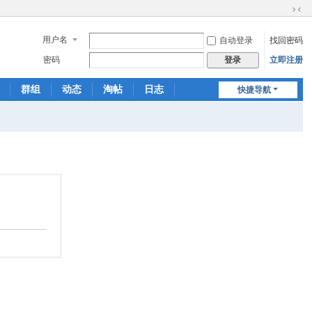
切
换
用户名
自动登录
找回密码
到
窄
密码
立即注册
登录
版
群组
动态
淘帖
日志
快捷导航
相册
分享
记录