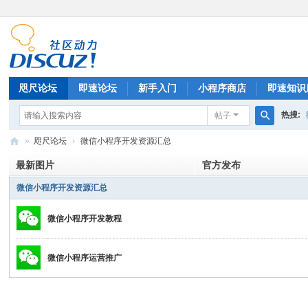
咫尺论坛
即速论坛
新手入门
小程序商店
即速知识
热搜:
帖子
排行榜
搜
»
咫尺论坛
›
微信小程序开发资源汇总
索
微
最新图片
官方发布
信
微信小程序开发资源汇总
小
微信小程序开发教程
程
序
微信小程序运营推广
开
发
|