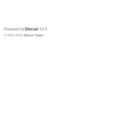
教
程
|
Powered by
Discuz!
X3.5
文
© 2001-2023
Discuz! Team
.
档
|
资
源
汇
总
_
即
速
论
坛