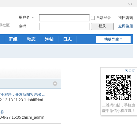
切
换
用户名
自动登录
找回密码
到
微社区
窄
密码
立即注册
登录
版
群组
动态
淘帖
日志
快捷导航
相册
分享
记录
小程序，开发新闻客户端 ...
2-12-13 11:23
Jidohifffrimi
二维码扫描，手机也
能学微信小程序哦！
你你
0-8-27 15:35
zhichi_admin