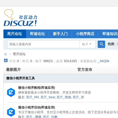
咫尺论坛
即速论坛
新手入门
小程序商店
即速知识
热搜:
帖子
排行榜
搜
»
咫尺论坛
索
今日:
0
|
昨日:
0
|
帖子:
68623
|
会员:
9314165
|
欢迎新会员:
_A6Q0k
微
信
最新图片
官方发布
小
微信小程序开发工具
程
微信小程序教程(即速应用)
序
拥有最新最全小程序开发教程、开发文档等学习资源
版主:
咫尺_MX
,
咫尺_bear
,
咫尺_熊猫
,
咫尺_张
开
发
微信小程序活动(即速应用)
专注于微信小程序、支付宝小程序线上沙龙活动、线下交流分享会议与
|
版主:
咫尺 - 珊珊
,
咫尺_佳鹏