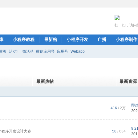
扫一扫，访问
库
小程序教程
最新贴
小程序开发
广播
小程序制作
微页
活动汇
微活动
微信应用号
应用号
Webapp
最新热帖
最新资源
即
416
/
2万
202
9.
小程序开发设计大赛
58
/ 634
201