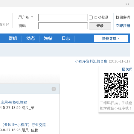
切
换
用户名
自动登录
找回密码
到
微社区
窄
密码
立即注册
登录
版
群组
动态
淘帖
日志
快捷导航
相册
分享
记录
小程序资料汇总合集
(2016-11-11)
最新回复
速应用-标签机教程
二维码扫描，手机也
4-5-27 13:59
咫尺_菜
能学微信小程序哦！
21【餐饮业+小程序】行业交流 ...
9-8-27 16:26
咫尺_佳鹏