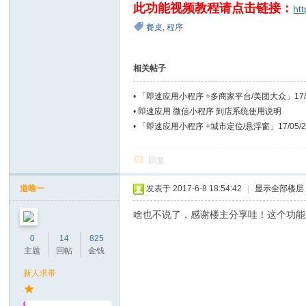
此功能视频教程请点击链接：
ht
餐桌
,
程序
相关帖子
•
「即速应用小程序 +多商家平台/美团大众」17/0
•
即速应用 微信小程序 到店系统使用说明
•
「即速应用小程序 +城市定位/悬浮窗」17/05/2
回复
道唯一
发表于 2017-6-8 18:54:42
|
显示全部楼层
啥也不说了，感谢楼主分享哇！这个功能
0
14
825
主题
回帖
金钱
新人求带