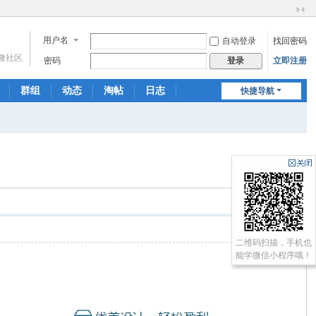
切
换
用户名
自动登录
找回密码
到
微社区
窄
密码
立即注册
登录
版
群组
动态
淘帖
日志
快捷导航
相册
分享
记录
返回列表
二维码扫描，手机也
能学微信小程序哦！