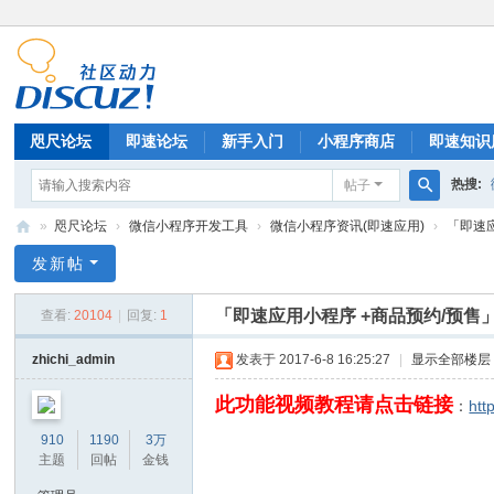
咫尺论坛
即速论坛
新手入门
小程序商店
即速知识
热搜:
帖子
排行榜
搜
»
咫尺论坛
›
微信小程序开发工具
›
微信小程序资讯(即速应用)
›
「即速应用
索
微
发新帖
信
「即速应用小程序 +商品预约/预售」17
查看:
20104
|
回复:
1
小
程
zhichi_admin
发表于 2017-6-8 16:25:27
|
显示全部楼层
序
此功能视频教程请点击链接
：
htt
开
910
1190
3万
发
主题
回帖
金钱
|