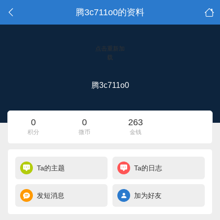
腾3c711o0的资料
点击重新加
载
腾3c711o0
0
0
263
积分
微币
金钱
Ta的主题
Ta的日志
发短消息
加为好友