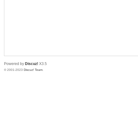
教
程
|
文
档
|
资
Powered by
Discuz!
X3.5
源
© 2001-2023
Discuz! Team
.
汇
总
_
即
速
论
坛