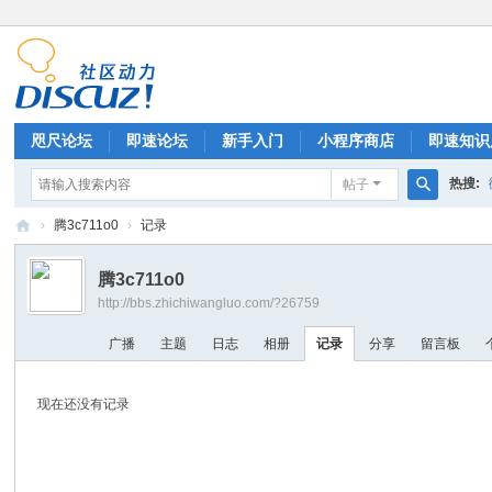
咫尺论坛
即速论坛
新手入门
小程序商店
即速知识
热搜:
帖子
排行榜
搜
›
腾3c711o0
›
记录
索
微
腾3c711o0
信
http://bbs.zhichiwangluo.com/?26759
小
广播
主题
日志
相册
记录
分享
留言板
程
序
现在还没有记录
开
发
|