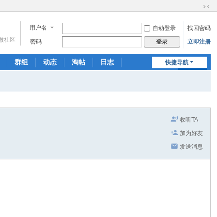
切
换
用户名
自动登录
找回密码
到
微社区
窄
密码
立即注册
登录
版
群组
动态
淘帖
日志
快捷导航
相册
分享
记录
收听TA
加为好友
发送消息