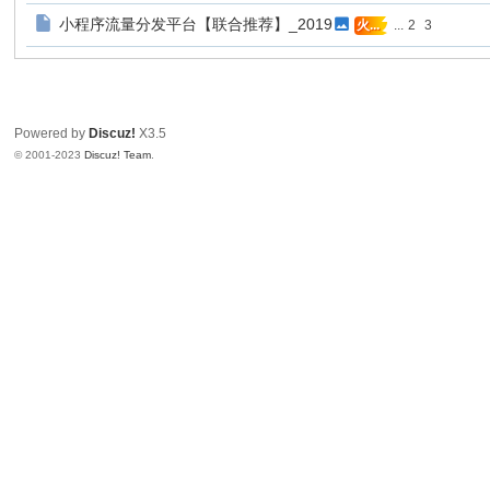
教
小程序流量分发平台【联合推荐】_2019
...
2
3
火...
程
|
文
Powered by
Discuz!
X3.5
档
© 2001-2023
Discuz! Team
.
|
资
源
汇
总
_
即
速
论
坛