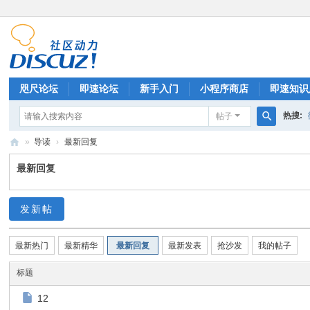
咫尺论坛
即速论坛
新手入门
小程序商店
即速知识
热搜:
帖子
排行榜
搜
»
导读
›
最新回复
索
微
最新回复
信
小
发新帖
程
序
最新热门
最新精华
最新回复
最新发表
抢沙发
我的帖子
开
标题
发
12
|