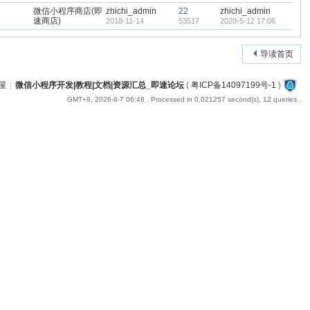
微信小程序商店(即
zhichi_admin
22
zhichi_admin
速商店)
2018-11-14
53517
2020-5-12 17:06
导读首页
屋
|
微信小程序开发|教程|文档|资源汇总_即速论坛
(
粤ICP备14097199号-1
)
GMT+8, 2026-8-7 06:48
, Processed in 0.021257 second(s), 12 queries .