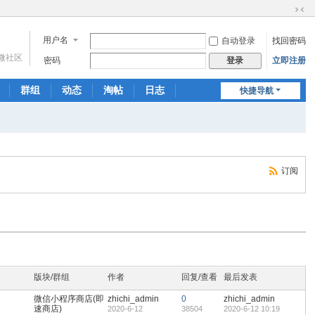
切
换
用户名
自动登录
找回密码
到
微社区
窄
密码
立即注册
登录
版
群组
动态
淘帖
日志
快捷导航
相册
分享
记录
订阅
版块/群组
作者
回复/查看
最后发表
微信小程序商店(即
zhichi_admin
0
zhichi_admin
速商店)
2020-6-12
38504
2020-6-12 10:19