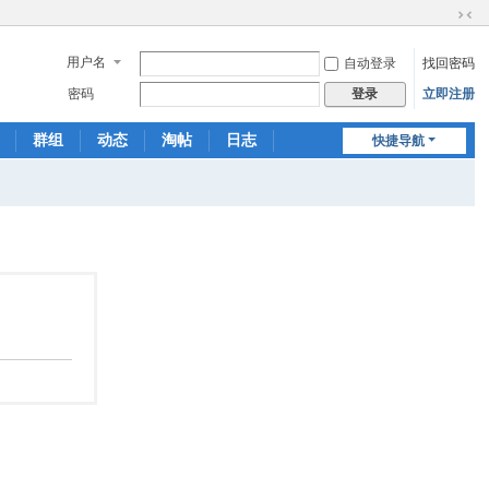
切
换
用户名
自动登录
找回密码
到
窄
密码
立即注册
登录
版
群组
动态
淘帖
日志
快捷导航
相册
分享
记录