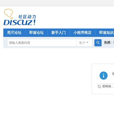
咫尺论坛
即速论坛
新手入门
小程序商店
即速知识
热搜:
帖子
排行榜
搜
索
请稍候...