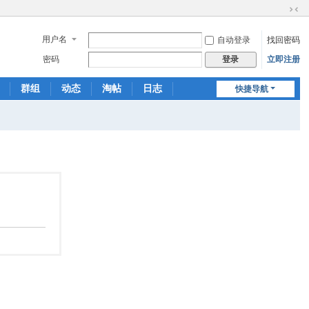
切
换
用户名
自动登录
找回密码
到
窄
密码
立即注册
登录
版
群组
动态
淘帖
日志
快捷导航
相册
分享
记录