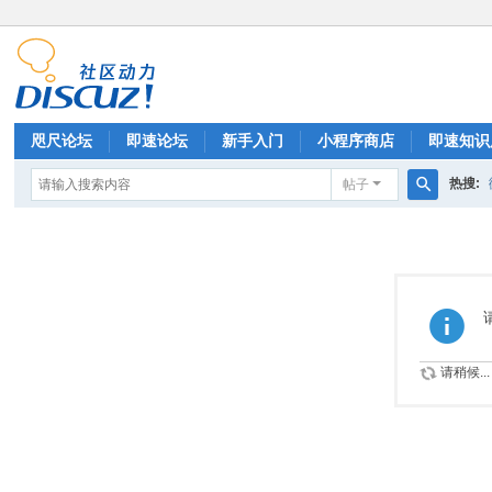
咫尺论坛
即速论坛
新手入门
小程序商店
即速知识
热搜:
帖子
排行榜
搜
索
请稍候...