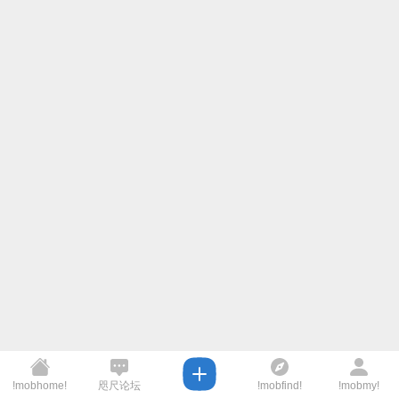
!mobhome!
咫尺论坛
!mobfind!
!mobmy!