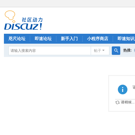
咫尺论坛
即速论坛
新手入门
小程序商店
即速知识
热搜:
帖子
排行榜
搜
索
请稍候...