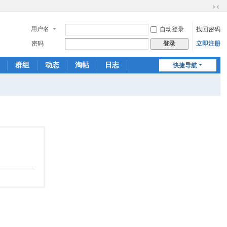
切
换
用户名
自动登录
找回密码
到
窄
密码
立即注册
登录
版
群组
动态
淘帖
日志
快捷导航
相册
分享
记录