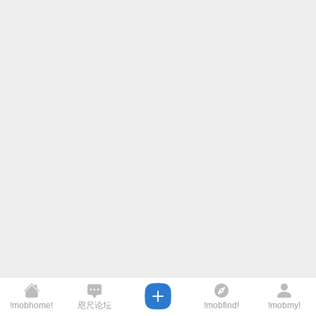
!mobhome!
咫尺论坛
!mobfind!
!mobmy!