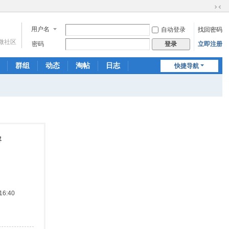
切
换
用户名
自动登录
找回密码
到
微社区
窄
密码
立即注册
登录
版
群组
动态
淘帖
日志
快捷导航
相册
分享
记录
容
6:40