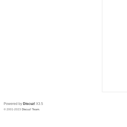
教
程
|
文
档
|
资
源
汇
总
_
即
速
Powered by
Discuz!
X3.5
© 2001-2023
Discuz! Team
.
论
坛