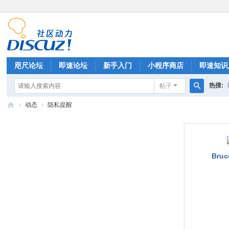
咫尺论坛
即速论坛
新手入门
小程序商店
即速知识
热搜:
帖子
排行榜
搜
›
动态
›
隐私提醒
索
微
信
小
Bruc
程
序
开
发
|