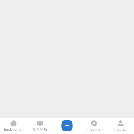
!mobhome!
咫尺论坛
!mobfind!
!mobmy!