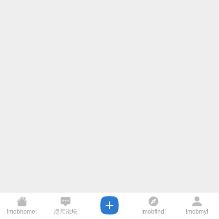
!mobhome!
咫尺论坛
!mobfind!
!mobmy!