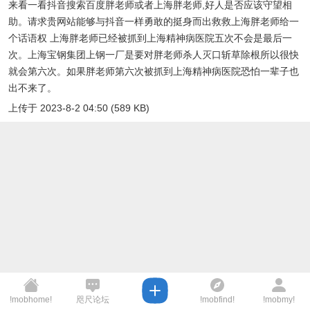
来看一看抖音搜索百度胖老师或者上海胖老师,好人是否应该守望相
助。请求贵网站能够与抖音一样勇敢的挺身而出救救上海胖老师给一
个话语权 上海胖老师已经被抓到上海精神病医院五次不会是最后一
次。上海宝钢集团上钢一厂是要对胖老师杀人灭口斩草除根所以很快
就会第六次。如果胖老师第六次被抓到上海精神病医院恐怕一辈子也
出不来了。
上传于 2023-8-2 04:50 (589 KB)
!mobhome!
咫尺论坛
!mobfind!
!mobmy!