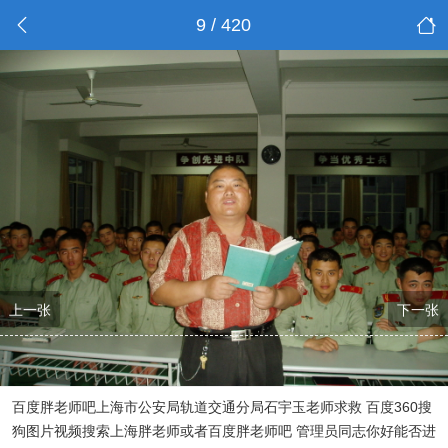
9 / 420
上一张
下一张
百度胖老师吧上海市公安局轨道交通分局石宇玉老师求救 百度360搜
狗图片视频搜索上海胖老师或者百度胖老师吧 管理员同志你好能否进