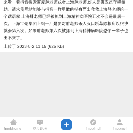
来看一看抖音搜索百度胖老师或者上海胖老师,好人是否应该守望相
助。请求贵网站能够与抖音一样勇敢的挺身而出救救上海胖老师给一
个话语权 上海胖老师已经被抓到上海精神病医院五次不会是最后一
次。上海宝钢集团上钢一厂是要对胖老师杀人灭口斩草除根所以很快
就会第六次。如果胖老师第六次被抓到上海精神病医院恐怕一辈子也
出不来了。
上传于 2023-8-2 11:15 (625 KB)
!mobhome!
咫尺论坛
!mobfind!
!mobmy!