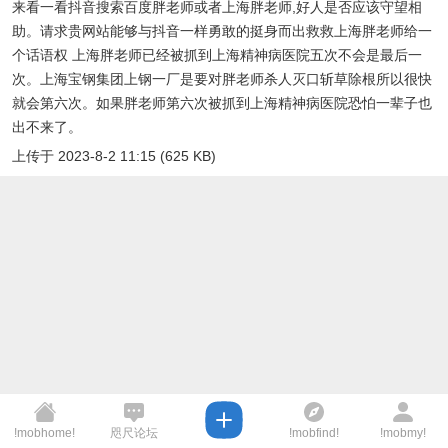
来看一看抖音搜索百度胖老师或者上海胖老师,好人是否应该守望相
助。请求贵网站能够与抖音一样勇敢的挺身而出救救上海胖老师给一
个话语权 上海胖老师已经被抓到上海精神病医院五次不会是最后一
次。上海宝钢集团上钢一厂是要对胖老师杀人灭口斩草除根所以很快
就会第六次。如果胖老师第六次被抓到上海精神病医院恐怕一辈子也
出不来了。
上传于 2023-8-2 11:15 (625 KB)
!mobhome!
咫尺论坛
!mobfind!
!mobmy!