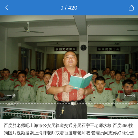
9 / 420
上一张
下一张
百度胖老师吧上海市公安局轨道交通分局石宇玉老师求救 百度360搜
狗图片视频搜索上海胖老师或者百度胖老师吧 管理员同志你好能否进