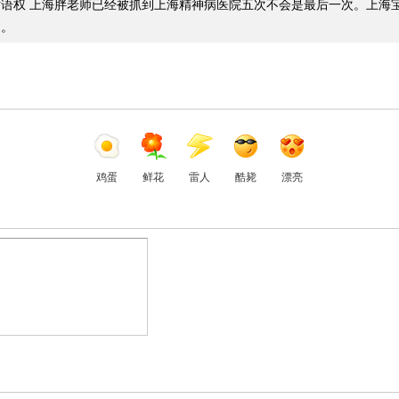
语权 上海胖老师已经被抓到上海精神病医院五次不会是最后一次。上海
了。
鸡蛋
鲜花
雷人
酷毙
漂亮