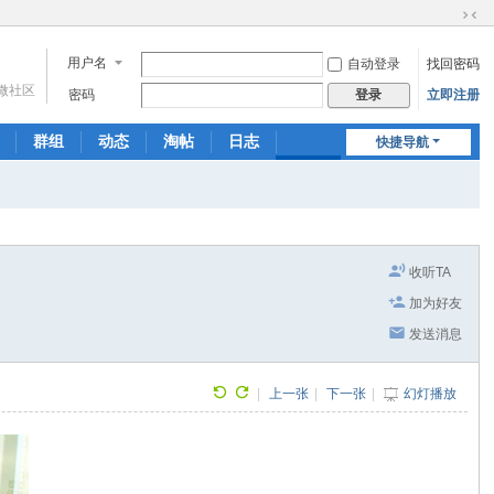
切
换
用户名
自动登录
找回密码
到
微社区
窄
密码
立即注册
登录
版
群组
动态
淘帖
日志
快捷导航
相册
分享
记录
收听TA
加为好友
发送消息
|
上一张
|
下一张
|
幻灯播放