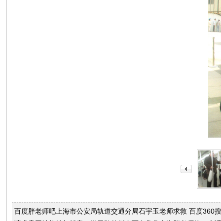
教
程
|
文
档
|
资
源
汇
总
_
即
速
论
坛
百度胖老师吧上海市公安局轨道交通分局石宇玉老师求救 百度360