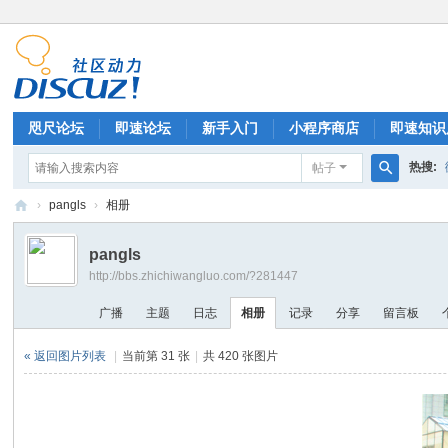
咫尺论坛
即速论坛
新手入门
小程序商店
即速知识
热搜:
帖子
排行榜
搜
›
pangls
›
相册
索
微
pangls
信
http://bbs.zhichiwangluo.com/?281447
小
广播
主题
日志
相册
记录
分享
留言板
程
序
« 返回图片列表
|
当前第 31 张
|
共 420 张图片
开
发
|