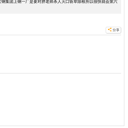
宝钢集团上钢一厂是要对胖老师杀人灭口斩草除根所以很快就会第六
分享