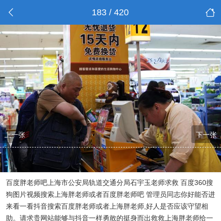
183 / 420
上一张
下一张
百度胖老师吧上海市公安局轨道交通分局石宇玉老师求救 百度360搜
狗图片视频搜索上海胖老师或者百度胖老师吧 管理员同志你好能否进
来看一看抖音搜索百度胖老师或者上海胖老师,好人是否应该守望相
助。请求贵网站能够与抖音一样勇敢的挺身而出救救上海胖老师给一