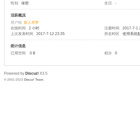
性别
保密
生日
-
教
程
活跃概况
用户组
新人求带
|
在线时间
2 小时
注册时间
2017-7-1 
文
上次发表时间
2017-7-12 23:35
所在时区
使用系统
档
统计信息
|
已用空间
0 B
积分
0
资
源
Powered by
Discuz!
X3.5
汇
© 2001-2023
Discuz! Team
.
总
_
即
速
论
坛