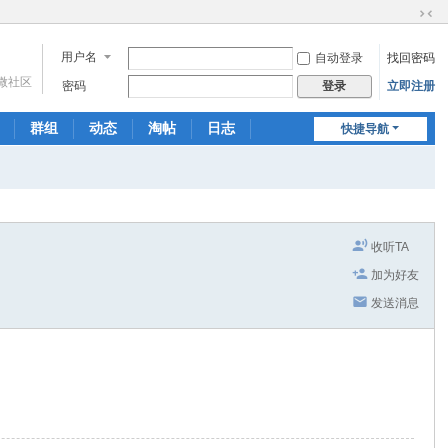
切
换
用户名
自动登录
找回密码
到
微社区
窄
密码
立即注册
登录
版
群组
动态
淘帖
日志
快捷导航
相册
分享
记录
收听TA
加为好友
发送消息