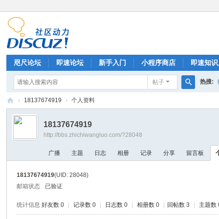
咫尺论坛
即速论坛
新手入门
小程序商店
即速知识
热搜:
帖子
排行榜
搜
›
18137674919
›
个人资料
索
微
18137674919
信
http://bbs.zhichiwangluo.com/?28048
小
广播
主题
日志
相册
记录
分享
留言板
程
序
18137674919
(UID: 28048)
开
邮箱状态
已验证
发
统计信息
好友数 0
|
记录数 0
|
日志数 0
|
相册数 0
|
回帖数 3
|
主题数 
|