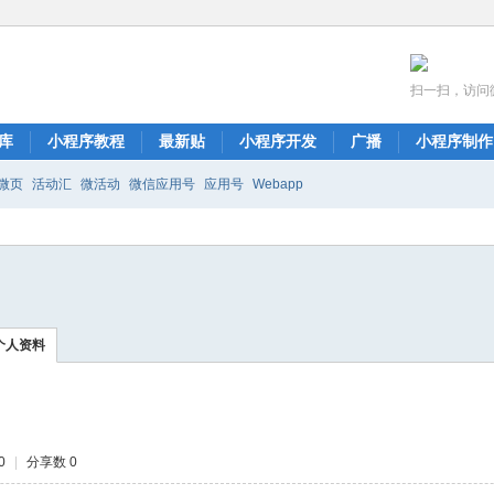
扫一扫，访问
库
小程序教程
最新贴
小程序开发
广播
小程序制作
微页
活动汇
微活动
微信应用号
应用号
Webapp
个人资料
0
|
分享数 0