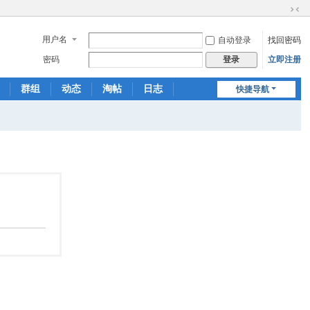
切
换
用户名
自动登录
找回密码
到
窄
密码
立即注册
登录
版
群组
动态
淘帖
日志
快捷导航
相册
分享
记录