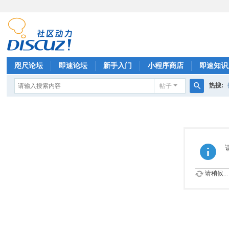
咫尺论坛
即速论坛
新手入门
小程序商店
即速知识
热搜:
帖子
排行榜
搜
索
请稍候...