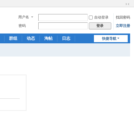
切
换
用户名
自动登录
找回密码
到
窄
密码
立即注册
登录
版
群组
动态
淘帖
日志
快捷导航
相册
分享
记录