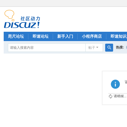
咫尺论坛
即速论坛
新手入门
小程序商店
即速知识
热搜:
帖子
排行榜
搜
索
请稍候...