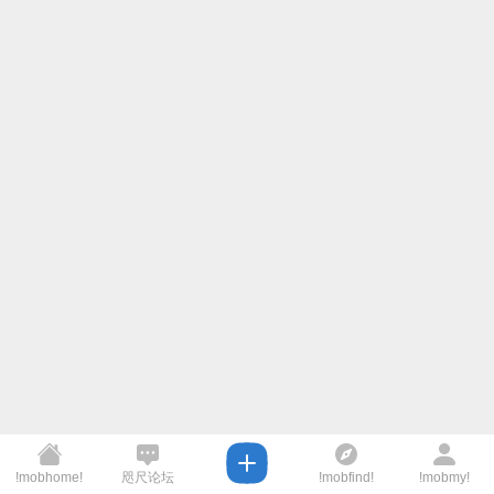
!mobhome!
咫尺论坛
!mobfind!
!mobmy!