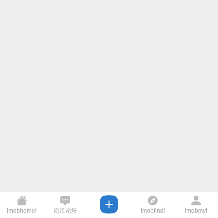
!mobhome!
咫尺论坛
!mobfind!
!mobmy!