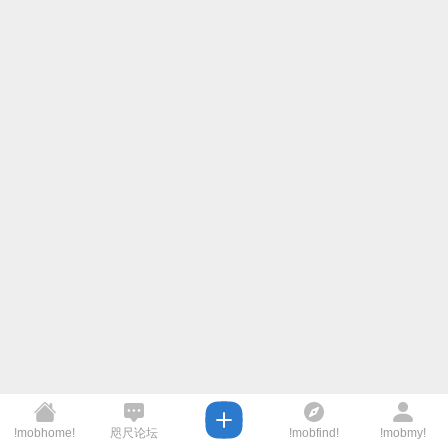
!mobhome!
咫尺论坛
!mobfind!
!mobmy!