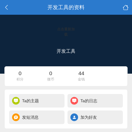
开发工具的资料
点击重新加
载
开发工具
0
0
44
积分
微币
金钱
Ta的主题
Ta的日志
发短消息
加为好友