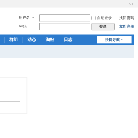
切
换
用户名
自动登录
找回密码
到
窄
密码
立即注册
登录
版
群组
动态
淘帖
日志
快捷导航
相册
分享
记录