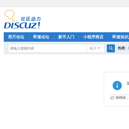
咫尺论坛
即速论坛
新手入门
小程序商店
即速知识
热搜:
帖子
排行榜
搜
索
请稍候...