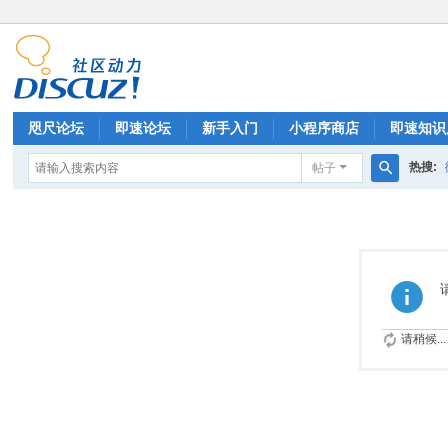
咫尺论坛
即速论坛
新手入门
小程序商店
即速知识
热搜:
帖子
排行榜
搜
索
请稍候...