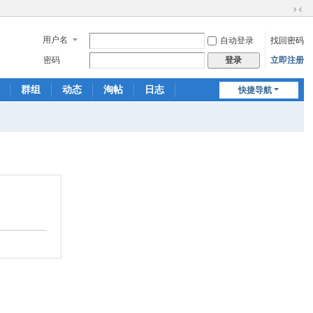
切
换
用户名
自动登录
找回密码
到
窄
密码
立即注册
登录
版
群组
动态
淘帖
日志
快捷导航
相册
分享
记录