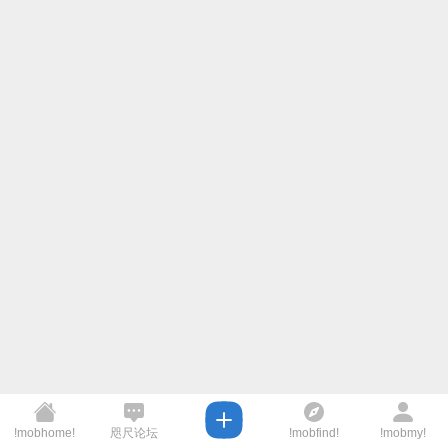
!mobhome!
咫尺论坛
!mobfind!
!mobmy!