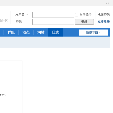
切
换
用户名
自动登录
找回密码
到
微社区
窄
密码
立即注册
登录
版
群组
动态
淘帖
日志
快捷导航
相册
分享
记录
:20