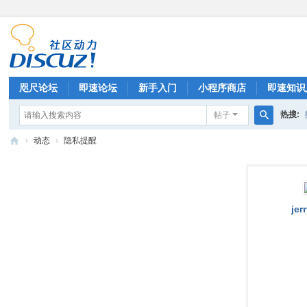
咫尺论坛
即速论坛
新手入门
小程序商店
即速知识
热搜:
帖子
排行榜
搜
›
动态
›
隐私提醒
索
微
信
小
jer
程
序
开
发
|