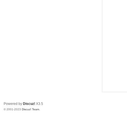
教
程
|
文
档
|
资
源
汇
总
_
即
速
Powered by
Discuz!
X3.5
© 2001-2023
Discuz! Team
.
论
坛