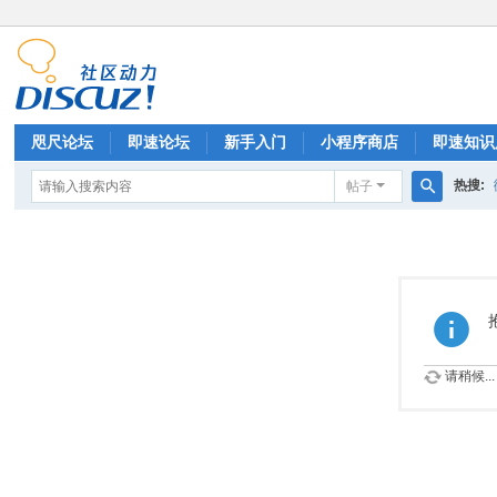
咫尺论坛
即速论坛
新手入门
小程序商店
即速知识
热搜:
帖子
排行榜
搜
索
请稍候...