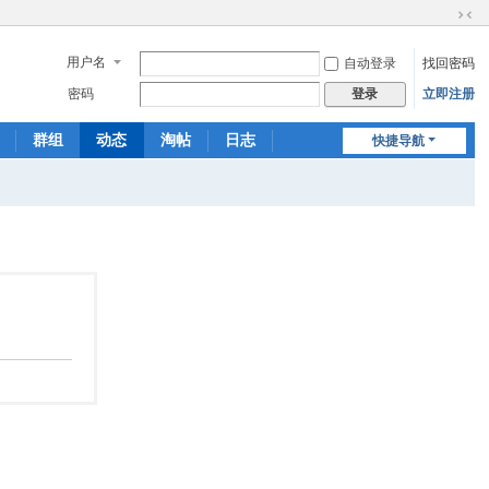
切
换
用户名
自动登录
找回密码
到
窄
密码
立即注册
登录
版
群组
动态
淘帖
日志
快捷导航
相册
分享
记录