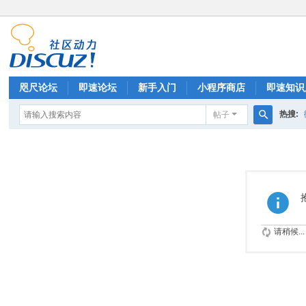
咫尺论坛
即速论坛
新手入门
小程序商店
即速知识
热搜:
帖子
排行榜
搜
索
请稍候...