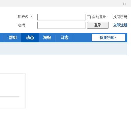
切
换
用户名
自动登录
找回密码
到
窄
密码
立即注册
登录
版
群组
动态
淘帖
日志
快捷导航
相册
分享
记录