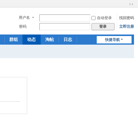
切
换
用户名
自动登录
找回密码
到
窄
密码
立即注册
登录
版
群组
动态
淘帖
日志
快捷导航
相册
分享
记录