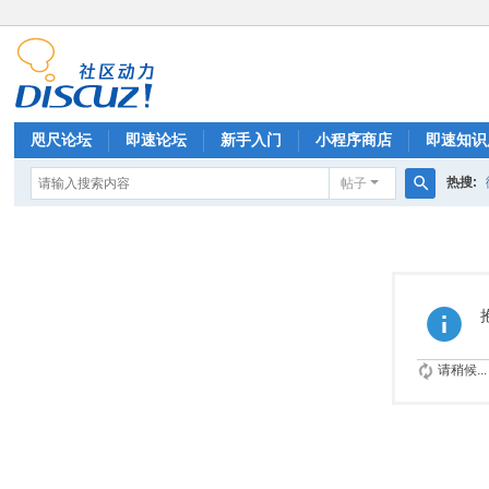
咫尺论坛
即速论坛
新手入门
小程序商店
即速知识
热搜:
帖子
排行榜
搜
索
请稍候...