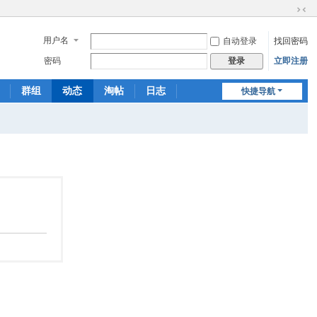
切
换
用户名
自动登录
找回密码
到
窄
密码
立即注册
登录
版
群组
动态
淘帖
日志
快捷导航
相册
分享
记录