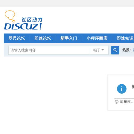
咫尺论坛
即速论坛
新手入门
小程序商店
即速知识
热搜:
帖子
排行榜
搜
索
请稍候...