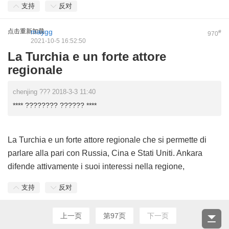
支持
反对
点击重新加载
maygg
#
970
2021-10-5 16:52:50
La Turchia e un forte attore
regionale
chenjing ??? 2018-3-3 11:40
**** ???????? ?????? ****
La Turchia e un forte attore regionale che si permette di
parlare alla pari con Russia, Cina e Stati Uniti. Ankara
difende attivamente i suoi interessi nella regione,
支持
反对
上一页
第97页
下一页