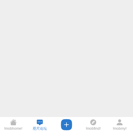
!mobhome!
咫尺论坛
!mobfind!
!mobmy!