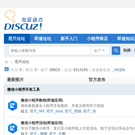
咫尺论坛
即速论坛
新手入门
小程序商店
即速知识
热搜:
帖子
排行榜
搜
»
咫尺论坛
索
今日:
0
|
昨日:
0
|
帖子:
68623
|
会员:
9314165
|
欢迎新会员:
_A6Q0k
微
信
最新图片
官方发布
小
微信小程序开发工具
程
微信小程序教程(即速应用)
序
拥有最新最全小程序开发教程、开发文档等学习资源
版主:
咫尺_MX
,
咫尺_bear
,
咫尺_熊猫
,
咫尺_张
开
发
微信小程序活动(即速应用)
专注于微信小程序、支付宝小程序线上沙龙活动、线下交流分享会议与
|
版主:
咫尺 - 珊珊
,
咫尺_佳鹏