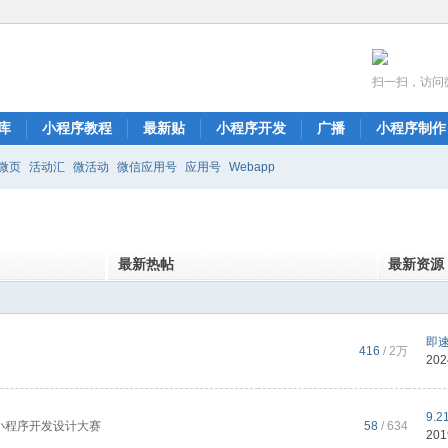
扫一扫，访问
库
小程序教程
最新贴
小程序开发
广播
小程序制作
微页
活动汇
微活动
微信应用号
应用号
Webapp
最新热帖
最新资源
即
416
/
2万
202
9.
小程序开发设计大赛
58
/ 634
201