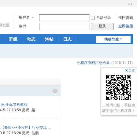
切
换
用户名
自动登录
找回密码
到
微社区
窄
密码
立即注册
登录
版
群组
动态
淘帖
日志
快捷导航
相册
分享
记录
小程序资料汇总合集
(2016-11-11)
最新回复
速应用-标签机教程
二维码扫描，手机也
4-5-27 13:59
咫尺_菜
能学微信小程序哦！
21【餐饮业+小程序】行业交流 ...
9-8-27 16:26
咫尺_佳鹏